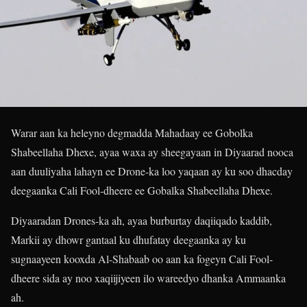
Warar aan ka heleyno degmadda Mahadaay ee Gobolka
Shabeellaha Dhexe, ayaa waxa ay sheegayaan in Diyaarad nooca
aan duuliyaha lahayn ee Drone-ka loo yaqaan ay ku soo dhacday
deegaanka Cali Fool-dheere ee Gobalka Shabeellaha Dhexe.
Diyaaradan Drones-ka ah, ayaa burburtay daqiiqado kaddib,
Markii ay dhowr gantaal ku dhufatay deegaanka ay ku
sugnaayeen kooxda Al-Shabaab oo aan ka fogeyn Cali Fool-
dheere sida ay noo xaqiijiyeen ilo wareedyo dhanka Ammaanka
ah.