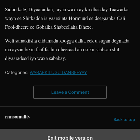
Sidoo kale, Diyaarardan, ayaa waxa ay ku dhacday Taawarka
wayn ee Shirkadda is-gaarsiinta Hormuud ee deegaanka Cali
Fool-dheere ee Gobalka Shabeellaha Dhexe.
Weli saraakiisha ciidamada xoogga dalka eek u sugan degmada
ma aysan bixin faaf faahin dheeraad ah oo ku saabsan shil
diyaaradeed iyo waxa sababay.
Categories:
WARARKII UGU DANBEEYAY
Leave a Comment
rnnsomalitv
Back to top
Exit mobile version