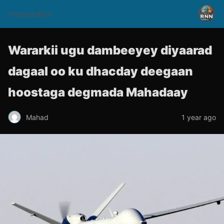
rnnsomalitv
Wararkii ugu dambeeyey diyaarad
dagaal oo ku dhacday deegaan
hoostaga degmada Mahadaay
Mahad
1 year ago