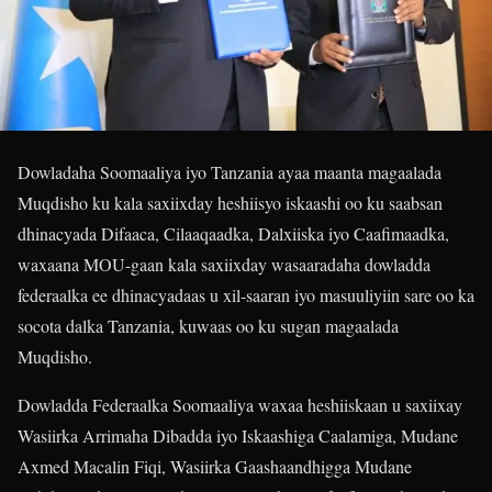
Dowladaha Soomaaliya iyo Tanzania ayaa maanta magaalada
Muqdisho ku kala saxiixday heshiisyo iskaashi oo ku saabsan
dhinacyada Difaaca, Cilaaqaadka, Dalxiiska iyo Caafimaadka,
waxaana MOU-gaan kala saxiixday wasaaradaha dowladda
federaalka ee dhinacyadaas u xil-saaran iyo masuuliyiin sare oo ka
socota dalka Tanzania, kuwaas oo ku sugan magaalada
Muqdisho.
Dowladda Federaalka Soomaaliya waxaa heshiiskaan u saxiixay
Wasiirka Arrimaha Dibadda iyo Iskaashiga Caalamiga, Mudane
Axmed Macalin Fiqi, Wasiirka Gaashaandhigga Mudane