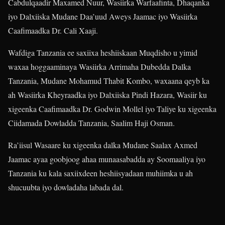
Cabdulqaadir Maxamed Nuur, Wasiirka Warfaafinta, Dhaqanka
iyo Dalxiiska Mudane Daa’uud Aweys Jaamac iyo Wasiirka
Caafimaadka Dr. Cali Xaaji.
Wafdiga Tanzania ee saxiixa heshiiskaan Muqdisho u yimid
waxaa hoggaaminaya Wasiirka Arrimaha Dubedda Dalka
Tanzania, Mudane Mohamud Thabit Kombo, waxaana qeyb ka
ah Wasiirka Kheyraadka iyo Dalxiiska Pindi Hazara, Wasiir ku
xigeenka Caafimaadka Dr. Godwin Mollel iyo Taliye ku xigeenka
Ciidamada Dowladda Tanzania, Saalim Haji Osman.
Ra’iisul Wasaare ku xigeenka dalka Mudane Saalax Axmed
Jaamac ayaa goobjoog ahaa munaasabadda ay Soomaaliya iyo
Tanzania ku kala saxiixdeen heshiisyadaan muhiimka u ah
shucuubta iyo dowladaha labada dal.