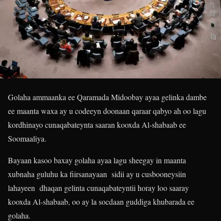
Golaha ammaanka ee Qaramada Midoobay ayaa gelinka dambe
ee maanta waxa ay u codeeyn doonaan qaraar qabyo ah oo lagu
kordhinayo cunaqabateynta saaran kooxda Al-shabaab ee
Soomaaliya.
Bayaan kasoo baxay golaha ayaa lagu sheegay in maanta
xubnaha guluhu ka fiirsanayaan sidii ay u cusbooneysiin
lahayeen dhaqan gelinta cunaqabateyntii horay loo saaray
kooxda Al-shabaab, oo ay la socdaan guddiga khubarada ee
golaha.