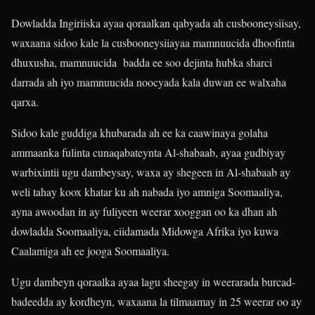
Dowladda Ingiriiska ayaa qoraalkan qabyada ah cusbooneysiisay,
waxaana sidoo kale la cusbooneysiiayaa mamnuucida dhoofinta
dhuxusha, mamnuucida badda ee soo dejinta hubka sharci
darrada ah iyo mamnuucida noocyada kala duwan ee walxaha
qarxa.
Sidoo kale guddiga khubarada ah ee ka caawinaya golaha
ammaanka fulinta cunaqabateynta Al-shabaab, ayaa gudbiyay
warbixintii ugu dambeysay, waxa ay shegeen in Al-shabaab ay
weli tahay koox khatar ku ah nabada iyo amniga Soomaaliya,
ayna awoodan in ay fuliyeen weerar xooggan oo ka dhan ah
dowladda Soomaaliya, ciidamada Midowga Afrika iyo kuwa
Caalamiga ah ee jooga Soomaaliya.
Ugu dambeyn qoraalka ayaa lagu sheegay in weerarada burcad-
badeedda ay kordheyn, waxaana la tilmaamay in 25 weerar oo ay