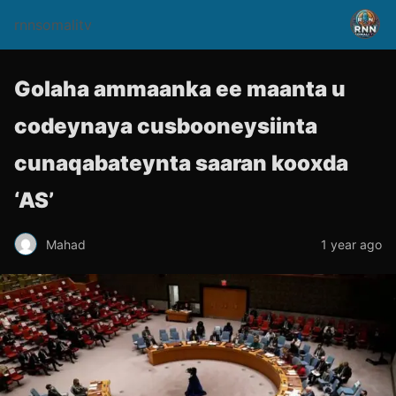
rnnsomalitv
Golaha ammaanka ee maanta u
codeynaya cusbooneysiinta
cunaqabateynta saaran kooxda
‘AS’
Mahad
1 year ago