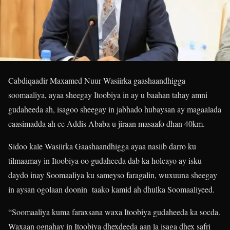
Cabdiqaadir Maxamed Nuur Wasiirka gaashaandhigga
soomaaliya, ayaa sheegay Itoobiya in ay u baahan tahay amni
gudaheeda ah, isagoo sheegay in jabhado hubaysan ay magaalada
caasimadda ah ee Addis Ababa u jiraan masaafo dhan 40km.
Sidoo kale Wasiirka Gaashaandhigga ayaa nasiib darro ku
tilmaamay in Itoobiya oo gudaheeda dab ka holcayo ay isku
daydo inay Soomaaliya ku sameyso faragalin, wuxuuna sheegay
in aysan ogolaan doonin taako kamid ah dhulka Soomaaliyeed.
“Soomaaliya kuma faraxsana waxa Itoobiya gudaheeda ka socda.
Waxaan ognahay in Itoobiya dhexdeeda aan la isaga dhex safri