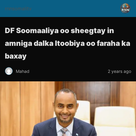
rnnsomalitv
DF Soomaaliya oo sheegtay in
amniga dalka Itoobiya oo faraha ka
baxay
Mahad
2 years ago