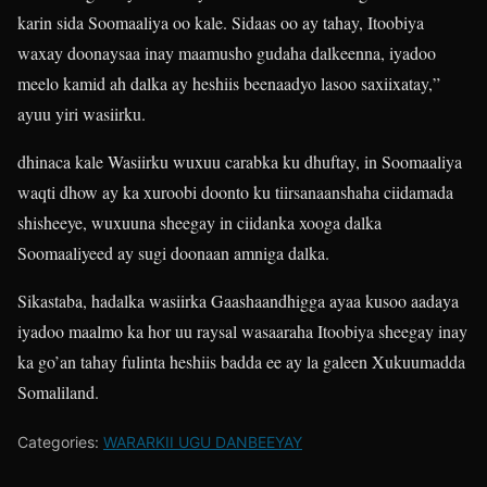
karin sida Soomaaliya oo kale. Sidaas oo ay tahay, Itoobiya
waxay doonaysaa inay maamusho gudaha dalkeenna, iyadoo
meelo kamid ah dalka ay heshiis beenaadyo lasoo saxiixatay,”
ayuu yiri wasiirku.
dhinaca kale Wasiirku wuxuu carabka ku dhuftay, in Soomaaliya
waqti dhow ay ka xuroobi doonto ku tiirsanaanshaha ciidamada
shisheeye, wuxuuna sheegay in ciidanka xooga dalka
Soomaaliyeed ay sugi doonaan amniga dalka.
Sikastaba, hadalka wasiirka Gaashaandhigga ayaa kusoo aadaya
iyadoo maalmo ka hor uu raysal wasaaraha Itoobiya sheegay inay
ka go’an tahay fulinta heshiis badda ee ay la galeen Xukuumadda
Somaliland.
Categories:
WARARKII UGU DANBEEYAY