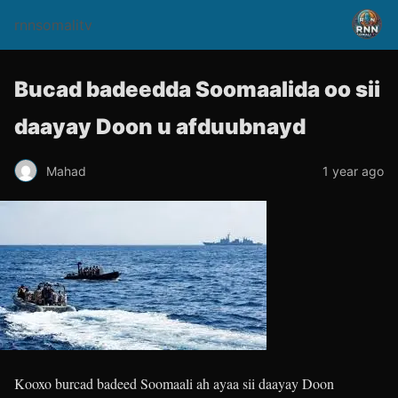
rnnsomalitv
Bucad badeedda Soomaalida oo sii
daayay Doon u afduubnayd
Mahad
1 year ago
Kooxo burcad badeed Soomaali ah ayaa sii daayay Doon