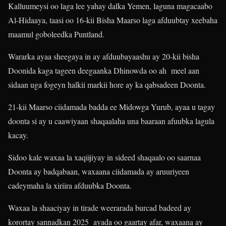
Kalluumeysi oo laga lee yahay dalka Yemen, laguna magacaabo
Al-Hidaaya, taasi oo 16-kii Bisha Maarso laga afduubtay xeebaha
maamul goboleedka Puntland.
Wararka ayaa sheegaya in ay afduubayaashu ay 20-kii bisha
Doonida kaga tageen deegaanka Dhinowda oo ah meel aan
sidaan uga fogeyn halkii markii hore ay ka qabsadeen Doonta.
21-kii Maarso ciidamada badda ee Midowga Yurub, ayaa u tagay
doonta si ay u caawiyaan shaqaalaha una baaraan afuubka lagula
kacay.
Sidoo kale waxaa la xaqiijiyay in sideed shaqaalo oo saarnaa
Doonta ay badqabaan, waxaana ciidamada ay aruuriyeen
cadeymaha la xiriira afduubka Doonta.
Waxaa la shaaciyay in tirade weerarada burcad badeed ay
korortay sannadkan 2025 ayada oo gaartay afar, waxaana ay