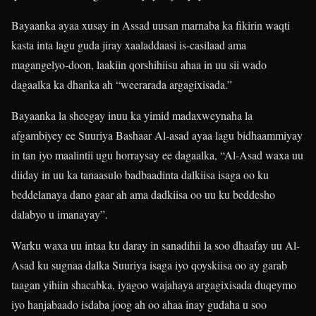
Bayaanka ayaa xusay in Assad uusan marnaba ka fikirin waqti
kasta inta lagu guda jiray xaaladdaasi is-casilaad ama
magangelyo-doon, laakiin qorshihiisu ahaa in uu sii wado
dagaalka ka dhanka ah “weerarada argagixisada.”
Bayaanka la sheegay inuu ka yimid madaxweynaha la
afgambiyey ee Suuriya Bashaar Al-asad ayaa lagu bidhaammiyay
in tan iyo maalintii ugu horraysay ee dagaalka, “Al-Asad waxa uu
diiday in uu ka tanaasulo badbaadinta dalkiisa isaga oo ku
beddelanaya dano gaar ah ama dadkiisa oo uu ku beddesho
dalabyo u imanayay”.
Warku waxa uu intaa ku daray in sanadihii la soo dhaafay uu Al-
Asad ku sugnaa dalka Suuriya isaga iyo qoyskiisa oo ay garab
taagan yihiin shacabka, iyagoo wajahaya argagixisada duqeymo
iyo hanjabaado isdaba joog ah oo ahaa inay gudaha u soo