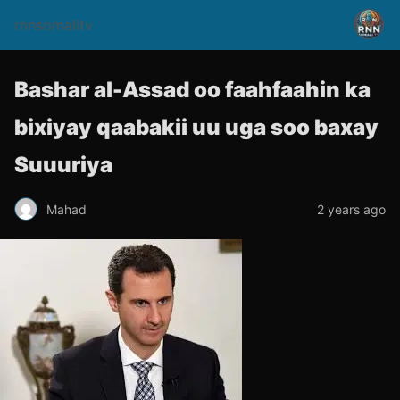
rnnsomalitv
Bashar al-Assad oo faahfaahin ka
bixiyay qaabakii uu uga soo baxay
Suuuriya
Mahad
2 years ago