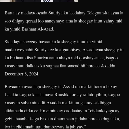
Barta ay madaxtooyada Suuriya ku leedahay Telegram-ka ayaa la
soo dhigay qoraal loo aaneynayo ama la sheegay inuu yahay mid
ka yimid Bashaar Al-Asad.
Sida lagu sheegay bayaanka la sheegay inuu ka yimid
madaxweynahii Suuriya ee la afgambiyey, Assad ayaa sheegay in
ka bixitaankiisa Suuriya aanu ahayn mid qorshaysanaa, isagoo
xusay inuu dalkaas ku sugnaa ilaa saacadihii hore ee Axadda,
December 8, 2024.
Bayaanka ayaa lagu sheegay in Assad uu markii hore u baxay
Latakia isagoo kaashanaya Ruushka oo ay xulufo yihiin, isagoo
xusay in subaxnimadii Axadda markii uu gaaray saldhigga
ciidamada cirka ee Hmeimim ay caddaatay in “ciidankayaga ay
gebi ahaanba isaga baxeen dhammaan jiidaha hore ee dagaalka,
iyo in ciidamadii ugu dambeeyay la jabiyay.”