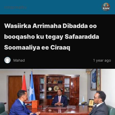
rnnsomalitv
Wasiirka Arrimaha Dibadda oo
booqasho ku tegay Safaaradda
Soomaaliya ee Ciraaq
Mahad
1 year ago