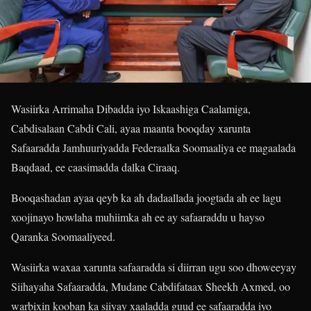
Wasiirka Arrimaha Dibadda iyo Iskaashiga Caalamiga,
Cabdisalaan Cabdi Cali, ayaa maanta booqday xarunta
Safaaradda Jamhuuriyadda Federaalka Soomaaliya ee magaalada
Baqdaad, ee caasimadda dalka Ciraaq.
Booqashadan ayaa qeyb ka ah dadaallada joogtada ah ee lagu
xoojinayo howlaha muhiimka ah ee ay safaaraddu u hayso
Qaranka Soomaaliyeed.
Wasiirka waxaa xarunta safaaradda si diirran ugu soo dhoweeyay
Siihayaha Safaaradda, Mudane Cabdifataax Sheekh Axmed, oo
warbixin kooban ka siiyay xaaladda guud ee safaaradda iyo