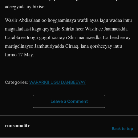
adeegyada ay bixiso.
Wasiir Abdisalaan oo hoggaaminaya wafdi ayaa lagu wadaa inuu
magaaladaasi kaga qeybgalo Shirka heer Wasiir ee Jaamacadda
Carabta ee loogu gogol-xaarayo Shir-madaxeedka Carbeed ee ay
martigelinayso Jamhuuriyadda Ciraaq, lana qorsheeyay inuu
furmo 17 May.
Categories:
WARARKII UGU DANBEEYAY
Leave a Comment
rnnsomalitv
Back to top