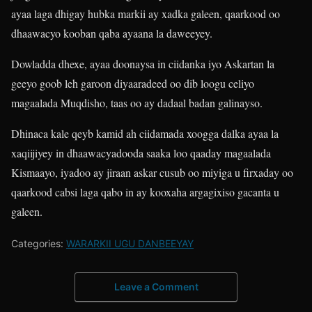
ayaa laga dhigay hubka markii ay xadka galeen, qaarkood oo
dhaawacyo kooban qaba ayaana la daweeyey.
Dowladda dhexe, ayaa doonaysa in ciidanka iyo Askartan la
geeyo goob leh garoon diyaaradeed oo dib loogu celiyo
magaalada Muqdisho, taas oo ay dadaal badan galinayso.
Dhinaca kale qeyb kamid ah ciidamada xoogga dalka ayaa la
xaqiijiyey in dhaawacyadooda saaka loo qaaday magaalada
Kismaayo, iyadoo ay jiraan askar cusub oo miyiga u firxaday oo
qaarkood cabsi laga qabo in ay kooxaha argagixiso gacanta u
galeen.
Categories:
WARARKII UGU DANBEEYAY
Leave a Comment