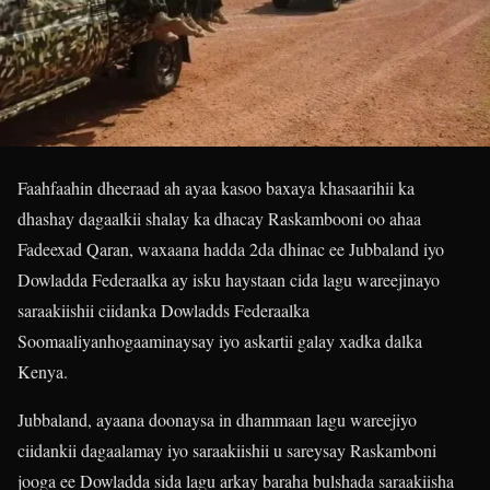
Faahfaahin dheeraad ah ayaa kasoo baxaya khasaarihii ka
dhashay dagaalkii shalay ka dhacay Raskambooni oo ahaa
Fadeexad Qaran, waxaana hadda 2da dhinac ee Jubbaland iyo
Dowladda Federaalka ay isku haystaan cida lagu wareejinayo
saraakiishii ciidanka Dowladds Federaalka
Soomaaliyanhogaaminaysay iyo askartii galay xadka dalka
Kenya.
Jubbaland, ayaana doonaysa in dhammaan lagu wareejiyo
ciidankii dagaalamay iyo saraakiishii u sareysay Raskamboni
jooga ee Dowladda sida lagu arkay baraha bulshada saraakiisha