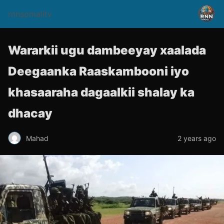
rnnsomalitv
Wararkii ugu dambeeyay xaalada
Deegaanka Raaskambooni iyo
khasaaraha dagaalkii shalay ka
dhacay
Mahad
2 years ago