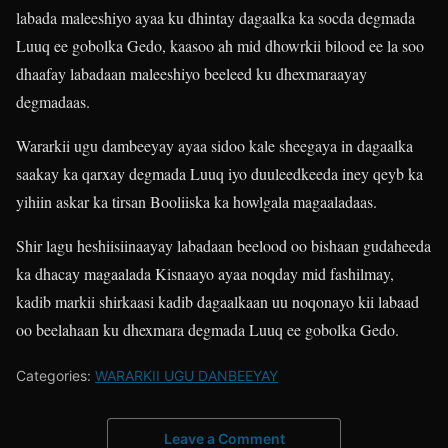
labada maleeshiyo ayaa ku dhintay dagaalka ka socda degmada
Luuq ee gobolka Gedo, kaasoo ah mid dhowrkii bilood ee la soo
dhaafay labadaan maleeshiyo beeleed ku dhexmaraayay
degmadaas.
Wararkii ugu dambeeyay ayaa sidoo kale sheegaya in dagaalka
saakay ka qarxay degmada Luuq iyo duuleedkeeda iney qeyb ka
yihiin askar ka tirsan Booliiska ka howlgala magaaladaas.
Shir lagu heshiisiinaayay labadaan beelood oo bishaan gudaheeda
ka dhacay magaalada Kisnaayo ayaa noqday mid fashilmay,
kadib markii shirkaasi kadib dagaalkaan uu noqonayo kii labaad
oo beelahaan ku dhexmara degmada Luuq ee gobolka Gedo.
Categories:
WARARKII UGU DANBEEYAY
Leave a Comment