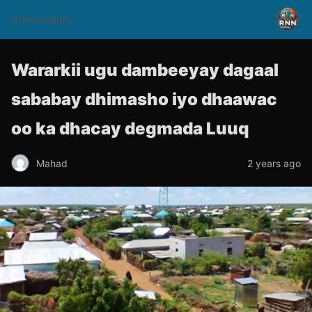
rnnsomalitv
Wararkii ugu dambeeyay dagaal
sababay dhimasho iyo dhaawac
oo ka dhacay degmada Luuq
Mahad
2 years ago