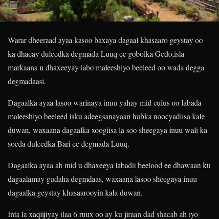
Warar dheeraad ayaa kasoo baxaya dagaal khasaaro geystay oo
ka dhacay duleedka degmada Luuq ee gobolka Gedo,isla
markaana u dhaxeeyay labo maleeshiyo beeleed oo wada degga
degmadaasi.
Dagaalka ayaa lasoo warinaya inuu yahay mid culus oo labada
maleeshiyo beeleed isku adeegsanayaan hubka noocyadiisa kale
duwan, waxaana dagaalka xoogiisa la soo sheegaya inuu wali ka
socda duleedka Bari ee degmada Luuq.
Dagaalka ayaa ah mid u dhaxeeya labadii beelood ee dhawaan ku
dagaalamay gudaha degmdaas, waxaana lasoo sheegaya inuu
dagaalka geystay khasaarooyin kala duwan.
Inta la xaqiijiyay ilaa 6 ruux oo ay ku jiraan dad shacab ah iyo