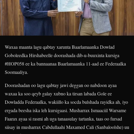
Waxaa maanta lagu qabtay xarunta Baarlamaanka Dowlad
Goboleedka Hirshabeelle doorashada dib-u-buuxinta kursiga
#HOP058 ee ka bannaanaa Baarlamaanka 11-aad ee Federaalka
Soomaaliya.
Doorashadan oo lagu qabtay jawi deggan oo nabdoon ayaa
waxaa ka soo qeyb galay xubno ka tirsan labada Gole ee
Dowladda Federaalka, wakiillo ka socda bulshada rayidka ah, iyo
ergada beesha iska leh kursigaasi. Musharrax Ismaaciil Warsame
Faarax ayaa si rasmi ah uga tanaasulay tartanka, taas oo fursad
siisay in musharrax Cabdullaahi Maxamed Cali (Sanbaloolshe) uu