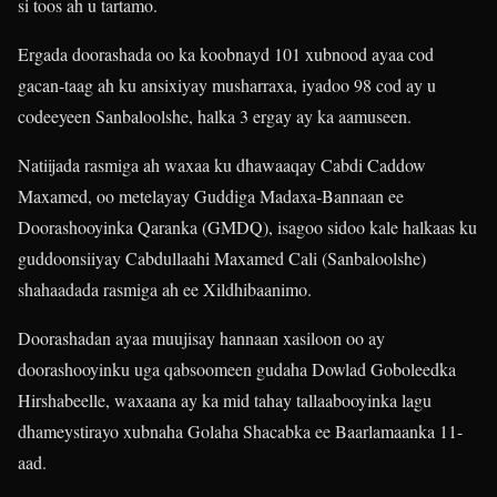
si toos ah u tartamo.
Ergada doorashada oo ka koobnayd 101 xubnood ayaa cod
gacan-taag ah ku ansixiyay musharraxa, iyadoo 98 cod ay u
codeeyeen Sanbaloolshe, halka 3 ergay ay ka aamuseen.
Natiijada rasmiga ah waxaa ku dhawaaqay Cabdi Caddow
Maxamed, oo metelayay Guddiga Madaxa-Bannaan ee
Doorashooyinka Qaranka (GMDQ), isagoo sidoo kale halkaas ku
guddoonsiiyay Cabdullaahi Maxamed Cali (Sanbaloolshe)
shahaadada rasmiga ah ee Xildhibaanimo.
Doorashadan ayaa muujisay hannaan xasiloon oo ay
doorashooyinku uga qabsoomeen gudaha Dowlad Goboleedka
Hirshabeelle, waxaana ay ka mid tahay tallaabooyinka lagu
dhameystirayo xubnaha Golaha Shacabka ee Baarlamaanka 11-
aad.