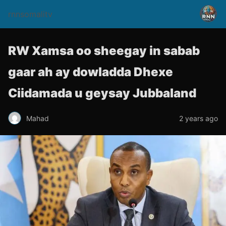
rnnsomalitv
RW Xamsa oo sheegay in sabab
gaar ah ay dowladda Dhexe
Ciidamada u geysay Jubbaland
Mahad
2 years ago