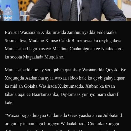
Ra’iisul Wasaaraha Xukuumadda Jamhuuriyadda Federaalka
Soomaaliya, Mudane Xamse Cabdi Barre, ayaa ka qeyb galaya
Munaasabad lagu xusayo Maalinta Caalamiga ah ee Naafada oo
ka socota Magaalada Muqdisho.
Munaasabadda oo ay soo qaban qaabisay Wasaaradda Qoyska iyo
Xaquuqda Aadanaha ayaa waxaa sidoo kale ka qeyb galaya qaar
ka mid ah Golaha Wasiirada Xukuumadda, Xubno ka tirsan
labada aqal ee Baarlamaanka, Diplomaasiyiin iyo marti sharaf
kale.
“Waxaa bogaadinayaa Ciidamada Geesiyaasha ah ee Jubbaland
oo gartay in aan laga horgeyn Walaalahooda Ciidanka xoogga