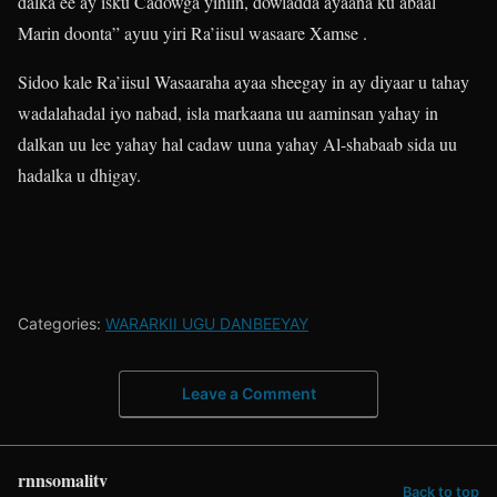
dalka ee ay isku Cadowga yihiin, dowladda ayaana ku abaal
Marin doonta” ayuu yiri Ra’iisul wasaare Xamse .
Sidoo kale Ra’iisul Wasaaraha ayaa sheegay in ay diyaar u tahay
wadalahadal iyo nabad, isla markaana uu aaminsan yahay in
dalkan uu lee yahay hal cadaw uuna yahay Al-shabaab sida uu
hadalka u dhigay.
Categories:
WARARKII UGU DANBEEYAY
Leave a Comment
rnnsomalitv
Back to top