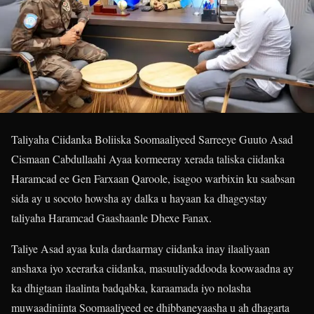
Taliyaha Ciidanka Boliiska Soomaaliyeed Sarreeye Guuto Asad
Cismaan Cabdullaahi Ayaa kormeeray xerada taliska ciidanka
Haramcad ee Gen Farxaan Qaroole, isagoo warbixin ku saabsan
sida ay u socoto howsha ay dalka u hayaan ka dhageystay
taliyaha Haramcad Gaashaanle Dhexe Fanax.
Taliye Asad ayaa kula dardaarmay ciidanka inay ilaaliyaan
anshaxa iyo xeerarka ciidanka, masuuliyaddooda koowaadna ay
ka dhigtaan ilaalinta badqabka, karaamada iyo nolasha
muwaadiniinta Soomaaliyeed ee dhibbaneyaasha u ah dhagarta