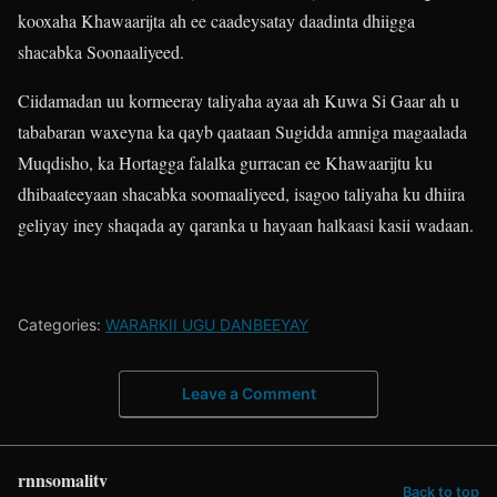
kooxaha Khawaarijta ah ee caadeysatay daadinta dhiigga
shacabka Soonaaliyeed.
Ciidamadan uu kormeeray taliyaha ayaa ah Kuwa Si Gaar ah u
tababaran waxeyna ka qayb qaataan Sugidda amniga magaalada
Muqdisho, ka Hortagga falalka gurracan ee Khawaarijtu ku
dhibaateeyaan shacabka soomaaliyeed, isagoo taliyaha ku dhiira
geliyay iney shaqada ay qaranka u hayaan halkaasi kasii wadaan.
Categories:
WARARKII UGU DANBEEYAY
Leave a Comment
rnnsomalitv
Back to top