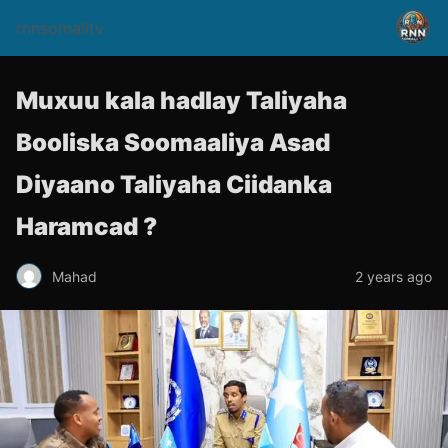
rnnsomalitv
Muxuu kala hadlay Taliyaha
Booliska Soomaaliya Asad
Diyaano Taliyaha Ciidanka
Haramcad ?
Mahad
2 years ago