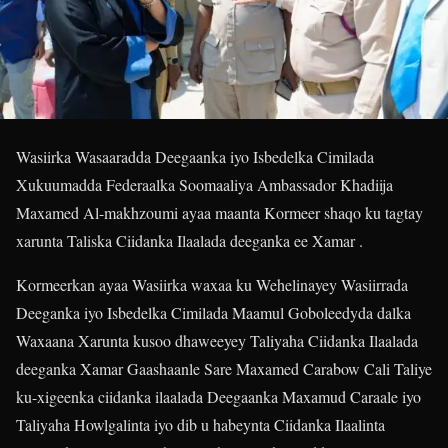
Wasiirka Wasaaradda Deegaanka iyo Isbedelka Cimilada
Xukuumadda Federaalka Soomaaliya Ambassador Khadiija
Maxamed Al-makhzoumi ayaa maanta Kormeer shaqo ku tagtay
xarunta Taliska Ciidanka Ilaalada deeganka ee Xamar .
Kormeerkan ayaa Wasiirka waxaa ku Wehelinayey Wasiirrada
Deeganka iyo Isbedelka Cimilada Maamul Goboleedyda dalka
Waxaana Xarunta kusoo dhaweeyey Taliyaha Ciidanka Ilaalada
deeganka Xamar Gaashaanle Sare Maxamed Carabow Cali Taliye
ku-xigeenka ciidanka ilaalada Deegaanka Maxamud Caraale iyo
Taliyaha Howlgalinta iyo dib u habeynta Ciidanka Ilaalinta