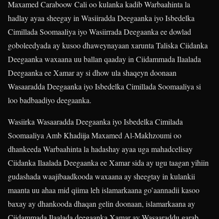
Maxamed Caraboow Cali oo kulanka kadib Warbaahinta la
hadlay ayaa sheegay in Wasiiradda Deegaanka iyo Isbedelka
Cimillada Soomaaliya iyo Wasiirrada Deegaanka ee dowlad
goboleedyada ay kusoo dhaweynayaan xarunta Taliska Ciidanka
Deegaanka waxaana uu ballan qaaday in Ciidammada Ilaalada
Deegaanka ee Xamar ay si dhow ula shaqeyn doonaan
Wasaaradda Deegaanka iyo Isbedelka Cimillada Soomaaliya si
loo badbaadiyo deegaanka.
Wasiirka Wasaaradda Deegaanka iyo Isbedelka Cimilada
Soomaaliya Amb Khadiija Maxamed Al-Makhzoumi oo
dhankeeda Warbaahinta la hadashay ayaa uga mahadcelisay
Ciidanka Ilaalada Deegaanka ee Xamar sida ay ugu taagan yihiin
gudashada waajibaadkooda waxaana ay sheegtay in kulankii
maanta uu ahaa mid qiima leh islamarkaana go’aannadii kasoo
baxay ay dhankooda dhaqan gelin doonaan, islamarkaana ay
Ciidammada Ilaalada deegaanka Xamar ay Wasaaraddu garab