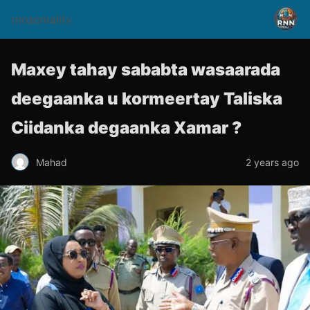
rnnsomalitv
Maxey tahay sababta wasaarada
deegaanka u kormeertay Taliska
Ciidanka degaanka Xamar ?
Mahad
2 years ago