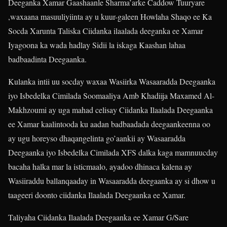
Deeganka Xamar Gaashaanle Sharma’arke Caddow Tuuryare
,waxaana masuuliyiinta ay u kuur-galeen Howlaha Shaqo ee Ka
Socda Xarunta Taliska Ciidanka ilaalada deeganka ee Xamar
Iyagoona ka wada hadlay Sidii la iskaga Kaashan lahaa
badbaadinta Deegaanka.
Kulanka intii uu socday waxaa Wasiirka Wasaaradda Deegaanka
iyo Isbedelka Cimilada Soomaaliya Amb Khadiija Maxamed Al-
Makhzoumi ay uga mahad celisay Ciidanka Ilaalada Deegaanka
ee Xamar kaalintooda ku aadan badbaadada deegaankeenna oo
ay ugu horeyso dhaqangelinta go’aankii ay Wasaaradda
Deegaanka iyo Isbedelka Cimilada XFS dalka kaga mamnuucday
bacaha halka mar la isticmaalo, ayadoo dhinaca kalena ay
Wasiiraddu ballanqaaday in Wasaaradda deegaanka ay si dhow u
taageeri doonto ciidanka Ilaalada Deegaanka ee Xamar.
Taliyaha Ciidanka Ilaalada Deegaanka ee Xamar G/Sare