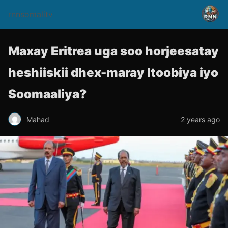
rnnsomalitv
Maxay Eritrea uga soo horjeesatay
heshiiskii dhex-maray Itoobiya iyo
Soomaaliya?
Mahad
2 years ago