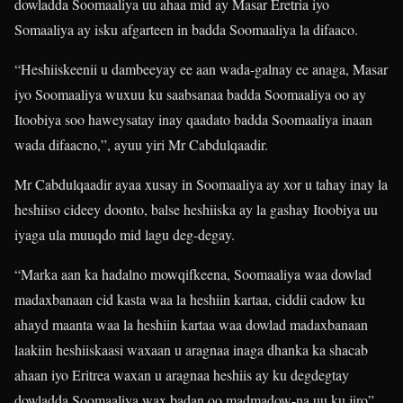
dowladda Soomaaliya uu ahaa mid ay Masar Eretria iyo
Somaaliya ay isku afgarteen in badda Soomaaliya la difaaco.
“Heshiiskeenii u dambeeyay ee aan wada-galnay ee anaga, Masar
iyo Soomaaliya wuxuu ku saabsanaa badda Soomaaliya oo ay
Itoobiya soo haweysatay inay qaadato badda Soomaaliya inaan
wada difaacno,”, ayuu yiri Mr Cabdulqaadir.
Mr Cabdulqaadir ayaa xusay in Soomaaliya ay xor u tahay inay la
heshiiso cideey doonto, balse heshiiska ay la gashay Itoobiya uu
iyaga ula muuqdo mid lagu deg-degay.
“Marka aan ka hadalno mowqifkeena, Soomaaliya waa dowlad
madaxbanaan cid kasta waa la heshiin kartaa, ciddii cadow ku
ahayd maanta waa la heshiin kartaa waa dowlad madaxbanaan
laakiin heshiiskaasi waxaan u aragnaa inaga dhanka ka shacab
ahaan iyo Eritrea waxan u aragnaa heshiis ay ku degdegtay
dowladda Soomaaliya wax badan oo madmadow-na uu ku jiro”