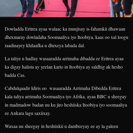
Dowladda Eritrea ayaa walaac ka muujisay is-fahamkii dhawaan
dhexmaray dowladaha Soomaaliya iyo Itoobiya, kaas oo xal loogu
raadinayey khilaafka u dhexeya labada dal.
La taliye u hadlay wasaaradda arrimaha dibadda ee Eritrea ayaa
ka digay halista ay yeelan karto in Itoobiya ay saldhig ak hesho
badda Cas.
Cabdulqaadir Idiris oo wasaaradda Arrimaha Dibedda Eritrea
kala taliya arrimaha Soomaaliya iyo Afrika, ayaa BBC u sheegay
in madmadow badan uu ku jiro heshiiska Itoobiya iyo soomaaliya
ee Ankara lagu saxiixay.
Waxaa uu sheegay in heshiiskii u dambeeyay ee ay la galeen