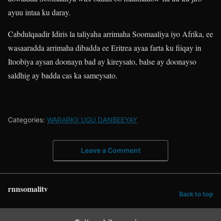
ayuu intaa ku daray.
Cabdulqaadir Idiris la taliyaha arrimaha Soomaaliya iyo Afrika, ee
wasaaradda arrimaha dibadda ee Eritrea ayaa farta ku fiiqay in
Itoobiya aysan doonayn bad ay kireysato, balse ay doonayso
saldhig ay badda cas ka sameysato.
Categories:
WARARKII UGU DANBEEYAY
Leave a Comment
rnnsomalitv
Back to top