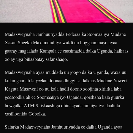
Madaxweynaha Jamhuuriyadda Federaalka Soomaaliya Mudane
Xasan Sheekh Maxamuud iyo wafdi uu hoggaaminayo ayaa
gaaray magaalada Kampala ee caasimadda dalka Uganda, halkaas
oo ay uga billaabatay safar shaqo.
Madaxweynaha ayaa muddada uu joogo dalka Uganda, waxa uu
kulan gaar ah la yeelan doonaa dhiggiisa dalkaas Mudane Yoweri
Kaguta Museveni oo uu kala hadli doono xoojinta xiriirka laba
geesoodka ah ee Soomaaliya iyo Uganda, qorshaha kala guurka
howgalka ATMIS, iskaashiga dhinacyada amniga iyo ilaalinta
xasilloonida Gobolka.
Safarka Madaxweynaha Jamhuuriyadda ee dalka Uganda ayaa