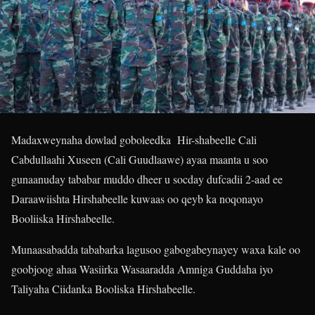
Madaxweynaha dowlad goboleedka Hir-shabeelle Cali
Cabdullaahi Xuseen (Cali Guudlaawe) ayaa maanta u soo
gunaanuday tababar muddo dheer u socday dufcadii 2-aad ee
Daraawiishta Hirshabeelle kuwaas oo qeyb ka noqonayo
Booliiska Hirshabeelle.
Munaasabadda tababarka lagusoo gabogabeynayey waxa kale oo
goobjoog ahaa Wasiirka Wasaaradda Amniga Guddaha iyo
Taliyaha Ciidanka Booliska Hirshabeelle.