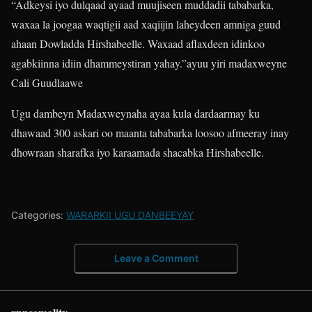
“Adkeysi iyo dulqaad ayaad muujiseen muddadii tababarka,
waxaa la joogaa waqtigii aad xaqiijin laheydeen amniga guud
ahaan Dowladda Hirshabeelle. Waxaad aflaxdeen idinkoo
agabkiinna idiin dhammeystiran yahay.”ayuu yiri madaxweyne
Cali Guudlaawe
Ugu dambeyn Madaxweynaha ayaa kula dardaarmay ku
dhawaad 300 askari oo maanta tababarka loosoo afmeeray inay
dhowraan sharafka iyo karaamada shacabka Hirshabeelle.
Categories:
WARARKII UGU DANBEEYAY
Leave a Comment