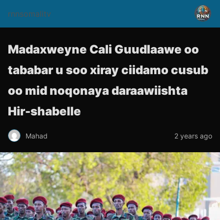
rnnsomalitv
Madaxweyne Cali Guudlaawe oo
tababar u soo xiray ciidamo cusub
oo mid noqonaya daraawiishta
Hir-shabelle
Mahad
2 years ago