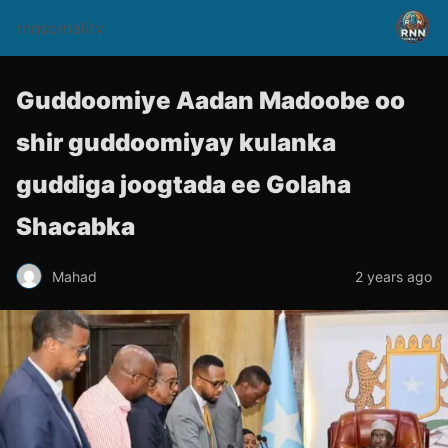
rnnsomalitv
Guddoomiye Aadan Madoobe oo
shir guddoomiyay kulanka
guddiga joogtada ee Golaha
Shacabka
Mahad
2 years ago