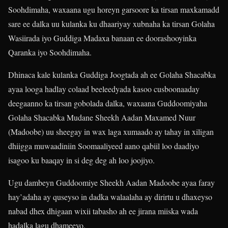
Soohdimaha, waxaana ugu horeyn garsoore ka tirsan maxkamadd
sare ee dalka uu kulanka ku dhaariyay xubnaha ka tirsan Golaha
Wasiirada iyo Guddiga Madaxa banaan ee doorashooyinka
Qaranka iyo Soohdimaha.
Dhinaca kale kulanka Guddiga Joogtada ah ee Golaha Shacabka
ayaa looga hadlay colaad beeleedyada kasoo cusboonaaday
deegaanno ka tirsan gobolada dalka, waxaana Guddoomiyaha
Golaha Shacabka Mudane Sheekh Aadan Maxamed Nuur
(Madoobe) uu sheegay in wax laga xumaado ay tahay in xiligan
dhiigga muwaadiniin Soomaaliyeed aano qabiil loo daadiyo
isagoo ku baaqay in si deg deg ah loo joojiyo.
Ugu dambeyn Guddoomiye Sheekh Aadan Madoobe ayaa faray
hay’adaha ay quseyso in dadka walaalaha ay dirirtu u dhaxeyso
nabad dhex dhigaan wixii tabasho ah ee jirana miiska wada
hadalka lagu dhameeyo.