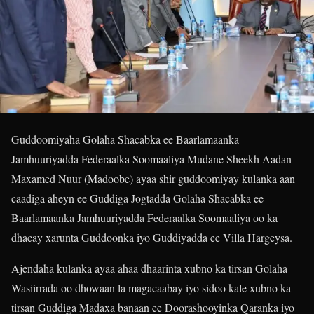
Guddoomiyaha Golaha Shacabka ee Baarlamaanka
Jamhuuriyadda Federaalka Soomaaliya Mudane Sheekh Aadan
Maxamed Nuur (Madoobe) ayaa shir guddoomiyay kulanka aan
caadiga aheyn ee Guddiga Jogtadda Golaha Shacabka ee
Baarlamaanka Jamhuuriyadda Federaalka Soomaaliya oo ka
dhacay xarunta Guddoonka iyo Guddiyadda ee Villa Hargeysa.
Ajendaha kulanka ayaa ahaa dhaarinta xubno ka tirsan Golaha
Wasiirrada oo dhowaan la magacaabay iyo sidoo kale xubno ka
tirsan Guddiga Madaxa banaan ee Doorashooyinka Qaranka iyo