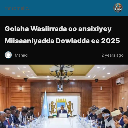
rnnsomalitv
Golaha Wasiirrada oo ansixiyey
Miisaaniyadda Dowladda ee 2025
Mahad
2 years ago