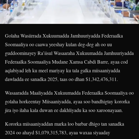
Golaha Wasiirrada Xukuumadda Jamhuuriyadda Federaalka
Soomaaliya oo caawa yeeshay kulan deg-deg ah oo uu
guddoominayey Ra’iisul Wasaaraha Xukuumadda Jamhuuriyadda
Federaalka Soomaaliya Mudane Xamsa Cabdi Barre, ayaa cod
aqlabiyad leh ku meel mariyay ku tala galka miisaaniyadda
dawladda ee sanadka 2025, taas oo dhan $1,342,476,311.
Wasaaradda Maaliyadda Xukuumadda Federaalka Soomaaliya oo
golaha horkeentay Miisaaniyadda, ayaa soo bandhigtay kororka
jira iyo ilaha kala duwan ee dakhliyadu ka soo xaroonayaan.
Kororka miisaaniyaddan marka loo barbar dhigo tan sanadka
2024 oo ahayd $1,079,315,783, ayaa waxaa siyaaday