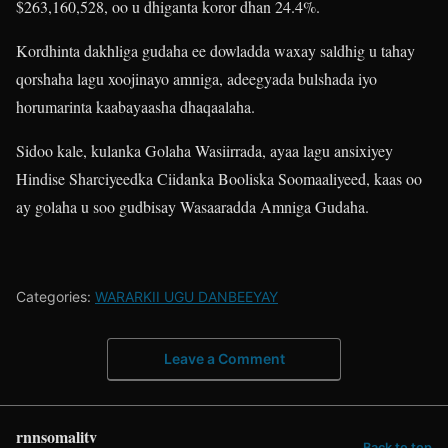
$263,160,528, oo u dhiganta koror dhan 24.4%.
Kordhinta dakhliga gudaha ee dowladda waxay saldhig u tahay
qorshaha lagu xoojinayo amniga, adeegyada bulshada iyo
horumarinta kaabayaasha dhaqaalaha.
Sidoo kale, kulanka Golaha Wasiirrada, ayaa lagu ansixiyey
Hindise Sharciyeedka Ciidanka Booliska Soomaaliyeed, kaas oo
ay golaha u soo gudbisay Wasaaradda Amniga Gudaha.
Categories:
WARARKII UGU DANBEEYAY
Leave a Comment
rnnsomalitv
Back to top