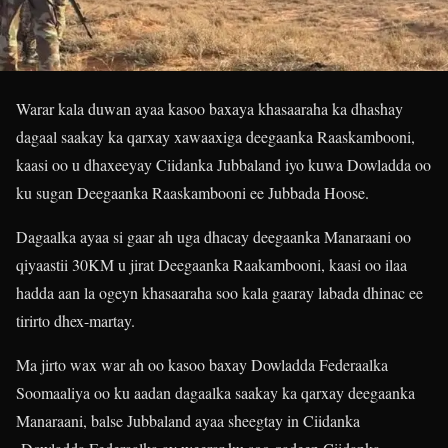
Warar kala duwan ayaa kasoo baxaya khasaaraha ka dhashay
dagaal saakay ka qarxay xawaaxiga deegaanka Raaskambooni,
kaasi oo u dhaxeeyay Ciidanka Jubbaland iyo kuwa Dowladda oo
ku sugan Deegaanka Raaskambooni ee Jubbada Hoose.
Dagaalka ayaa si gaar ah uga dhacay deegaanka Manaraani oo
qiyaastii 30KM u jirat Deegaanka Raakambooni, kaasi oo ilaa
hadda aan la ogeyn khasaaraha soo kala gaaray labada dhinac ee
tirirto dhex-martay.
Ma jirto wax war ah oo kasoo baxay Dowladda Federaalka
Soomaaliya oo ku aadan dagaalka saakay ka qarxay deegaanka
Manaraani, balse Jubbaland ayaa sheegtay in Ciidanka