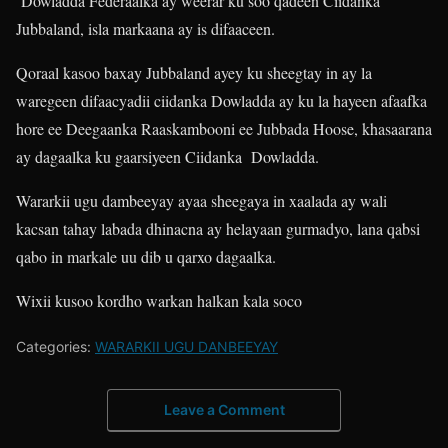
Dowladda Federaalka ay weerar ku soo qadeen Ciidanka
Jubbaland, isla markaana ay is difaaceen.
Qoraal kasoo baxay Jubbaland ayey ku sheegtay in ay la
waregeen difaacyadii ciidanka Dowladda ay ku la hayeen afaafka
hore ee Deegaanka Raaskambooni ee Jubbada Hoose, khasaarana
ay dagaalka ku gaarsiyeen Ciidanka Dowladda.
Wararkii ugu dambeeyay ayaa sheegaya in xaalada ay wali
kacsan tahay labada dhinacna ay helayaan gurmadyo, lana qabsi
qabo in markale uu dib u qarxo dagaalka.
Wixii kusoo kordho warkan halkan kala soco
Categories:
WARARKII UGU DANBEEYAY
Leave a Comment