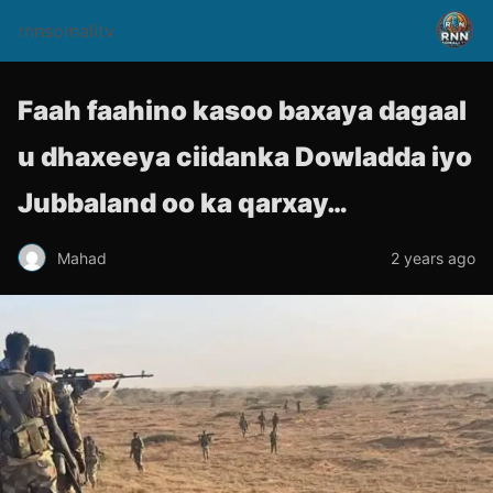
rnnsomalitv
Faah faahino kasoo baxaya dagaal
u dhaxeeya ciidanka Dowladda iyo
Jubbaland oo ka qarxay…
Mahad
2 years ago