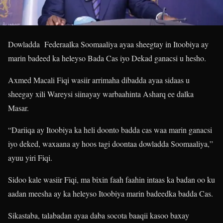
Dowladda Federaalka Soomaaliya ayaa sheegtay in Itoobiya ay
marin badeed ka heleyso Bada Cas iyo Dekad ganacsi u hesho.
Axmed Macali Fiqi wasiir arrimaha dibadda ayaa sidaas u
sheegay xili Wareysi siinayay warbaahinta Asharq ee dalka
Masar.
“Dariiqa ay Itoobiya ka heli doonto badda cas waa marin ganacsi
iyo deked, waxaana ay hoos tagi doontaa dowladda Soomaaliya,”
ayuu yiri Fiqi.
Sidoo kale wasiir Fiqi, ma bixin faah faahin intaas ka badan oo ku
aadan meesha ay ka heleyso Itoobiya marin badeedka badda Cas.
Sikastaba, talabadan ayaa daba socota baaqii kasoo baxay