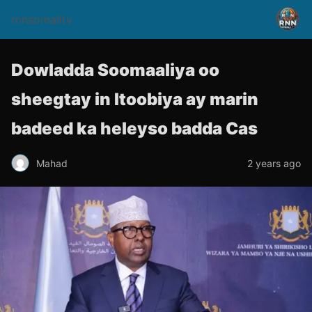
rnnsomalitv
Dowladda Soomaaliya oo
sheegtay in Itoobiya ay marin
badeed ka heleyso badda Cas
Mahad
2 years ago