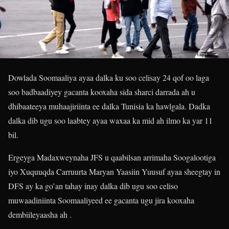
Dowlada Soomaaliya ayaa dalka ku soo celisay 24 qof oo laga
soo badbaadiyey gacanta kooxaha sida sharci darrada ah u
dhibaateeya muhaajiriinta ee dalka Tunisia ka hawlgala. Dadka
dalka dib ugu soo laabtey ayaa waxaa ka mid ah ilmo ka yar 11
bil.
Ergeyga Madaxweynaha JFS u qaabilsan arrimaha Soogalootiga
iyo Xuquuqda Carruurta Maryan Yaasiin Yuusuf ayaa sheegtay in
DFS ay ka go’an tahay inay dalka dib ugu soo celiso
muwaadiniinta Soomaaliyeed ee gacanta ugu jira kooxaha
dembiileyaasha ah .