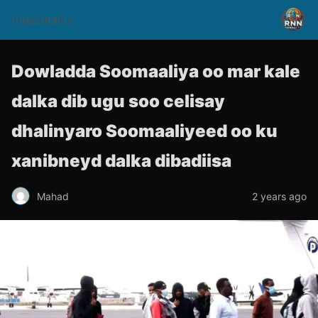
rnnsomalitv
Dowladda Soomaaliya oo mar kale
dalka dib ugu soo celisay
dhalinyaro Soomaaliyeed oo ku
xanibneyd dalka dibadiisa
Mahad
2 years ago