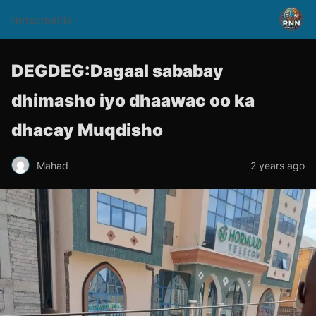
rnnsomalitv
DEGDEG:Dagaal sababay
dhimasho iyo dhaawac oo ka
dhacay Muqdisho
Mahad
2 years ago