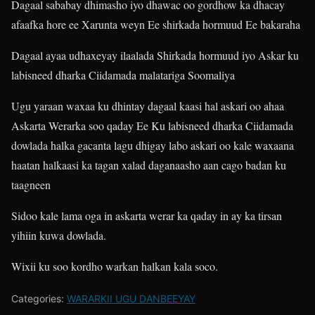
Dagaal sababay dhimasho iyo dhawac oo gordhow ka dhacay
afaafka hore ee Xarunta weyn Ee shirkada hormuud Ee bakaraha
Dagaal ayaa udhaxeyay ilaalada Shirkada hormuud iyo Askar ku
labisneed dharka Ciidamada malatariga Soomaliya
Ugu yaraan waxaa ku dhintay dagaal kaasi hal askari oo ahaa
Askarta Werarka soo qaday Ee Ku labisneed dharka Ciidamada
dowlada halka gacanta lagu dhigay labo askari oo kale waxaana
haatan halkaasi ka tagan xalad daganaasho aan cago badan ku
taagneen
Sidoo kale lama oga in askarta werar ka qaday in ay ka tirsan
yihiin kuwa dowlada.
Wixii ku soo kordho warkan halkan kala soco.
Categories:
WARARKII UGU DANBEEYAY