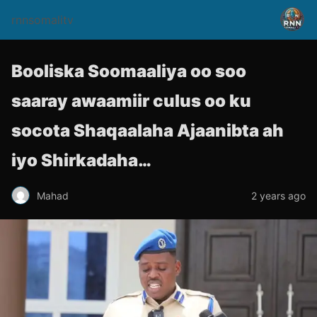
rnnsomalitv
Booliska Soomaaliya oo soo
saaray awaamiir culus oo ku
socota Shaqaalaha Ajaanibta ah
iyo Shirkadaha…
Mahad
2 years ago