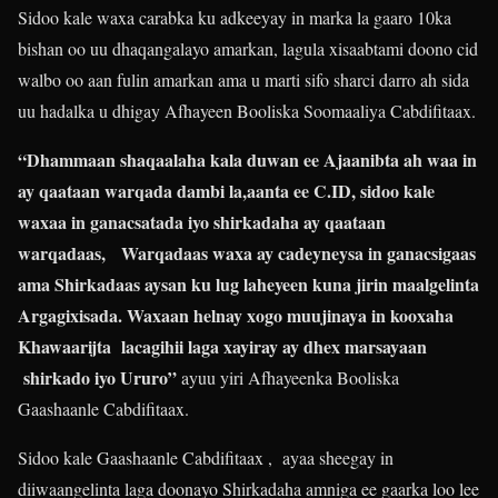
Sidoo kale waxa carabka ku adkeeyay in marka la gaaro 10ka
bishan oo uu dhaqangalayo amarkan, lagula xisaabtami doono cid
walbo oo aan fulin amarkan ama u marti sifo sharci darro ah sida
uu hadalka u dhigay Afhayeen Booliska Soomaaliya Cabdifitaax.
“Dhammaan shaqaalaha kala duwan ee Ajaanibta ah waa in
ay qaataan warqada dambi la,aanta ee C.ID, sidoo kale
waxaa in ganacsatada iyo shirkadaha ay qaataan
warqadaas, Warqadaas waxa ay cadeyneysa in ganacsigaas
ama Shirkadaas aysan ku lug laheyeen kuna jirin maalgelinta
Argagixisada. Waxaan helnay xogo muujinaya in kooxaha
Khawaarijta lacagihii laga xayiray ay dhex marsayaan
shirkado iyo Ururo”
ayuu yiri Afhayeenka Booliska
Gaashaanle Cabdifitaax.
Sidoo kale Gaashaanle Cabdifitaax , ayaa sheegay in
diiwaangelinta laga doonayo Shirkadaha amniga ee gaarka loo lee