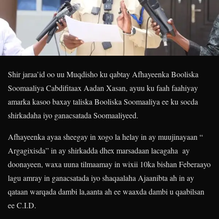
Shir jaraa’id oo uu Muqdisho ku qabtay Afhayeenka Booliska
Soomaaliya Cabdifitaax Aadan Xasan, ayuu ku faah faahiyay
amarka kasoo baxay taliska Booliska Soomaaliya ee ku socda
shirkadaha iyo ganacsatada Soomaaliyeed.
Afhayeenka ayaa sheegay in xogo la helay in ay muujinayaan “
Argagixisda” in ay shirkadda dhex marsadaan lacagaha ay
doonayeen, waxa uuna tilmaamay in wixii 10ka bishan Feberaayo
lagu amray in ganacsatada iyo shaqaalaha Ajaanibta ah in ay
qataan warqada dambi la,aanta ah ee waaxda dambi u qaabilsan
ee C.I.D.