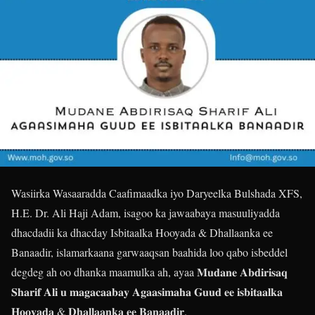
Wasiirka Wasaaradda Caafimaadka iyo Daryeelka Bulshada XFS,
H.E. Dr. Ali Haji Adam, isagoo ka jawaabaya masuuliyadda
dhacdadii ka dhacday Isbitaalka Hooyada & Dhallaanka ee
Banaadir, islamarkaana garwaaqsan baahida loo qabo isbeddel
degdeg ah oo dhanka maamulka ah, ayaa 𝐌𝐮𝐝𝐚𝐧𝐞 𝐀𝐛𝐝𝐢𝐫𝐢𝐬𝐚𝐪
𝐒𝐡𝐚𝐫𝐢𝐟 𝐀𝐥𝐢 𝐮 𝐦𝐚𝐠𝐚𝐜𝐚𝐚𝐛𝐚𝐲 𝐀𝐠𝐚𝐚𝐬𝐢𝐦𝐚𝐡𝐚 𝐆𝐮𝐮𝐝 𝐞𝐞 𝐢𝐬𝐛𝐢𝐭𝐚𝐚𝐥𝐤𝐚
𝐇𝐨𝐨𝐲𝐚𝐝𝐚 & 𝐃𝐡𝐚𝐥𝐥𝐚𝐚𝐧𝐤𝐚 𝐞𝐞 𝐁𝐚𝐧𝐚𝐚𝐝𝐢𝐫.