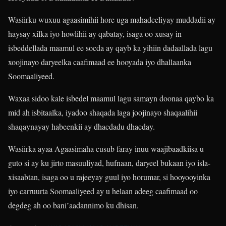
Wasiirku wuxuu agaasimihii hore uga mahadceliyay muddadii ay
haysay xilka iyo howlihii ay qabatay, isaga oo xusay in
isbeddellada maamul ee socda ay qayb ka yihiin dadaallada lagu
xoojinayo daryeelka caafimaad ee hooyada iyo dhallaanka
Soomaaliyeed.
Waxaa sidoo kale isbedel maamul lagu samayn doonaa qaybo ka
mid ah isbitaalka, iyadoo shaqada laga joojinayo shaqaalihii
shaqaynayay habeenkii ay dhacdadu dhacday.
Wasiirka ayaa Agaasimaha cusub faray inuu waajibaadkiisa u
guto si ay ku jirto masuuliyad, hufnaan, daryeel bukaan iyo isla-
xisaabtan, isaga oo u rajeeyay guul iyo horumar, si hooyooyinka
iyo carruurta Soomaaliyeed ay u helaan adeeg caafimaad oo
degdeg ah oo bani’aadannimo ku dhisan.