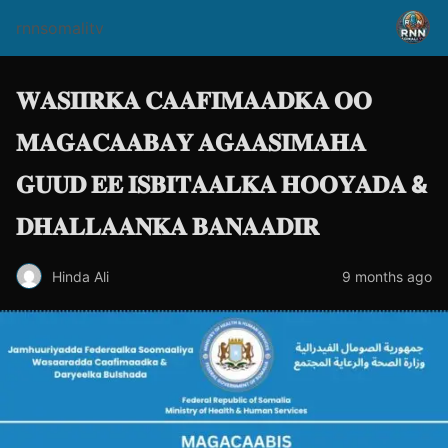
rnnsomalitv
𝐖𝐀𝐒𝐈𝐈𝐑𝐊𝐀 𝐂𝐀𝐀𝐅𝐈𝐌𝐀𝐀𝐃𝐊𝐀 𝐎𝐎
𝐌𝐀𝐆𝐀𝐂𝐀𝐀𝐁𝐀𝐘 𝐀𝐆𝐀𝐀𝐒𝐈𝐌𝐀𝐇𝐀
𝐆𝐔𝐔𝐃 𝐄𝐄 𝐈𝐒𝐁𝐈𝐓𝐀𝐀𝐋𝐊𝐀 𝐇𝐎𝐎𝐘𝐀𝐃𝐀 &
𝐃𝐇𝐀𝐋𝐋𝐀𝐀𝐍𝐊𝐀 𝐁𝐀𝐍𝐀𝐀𝐃𝐈𝐑
Hinda Ali
9 months ago