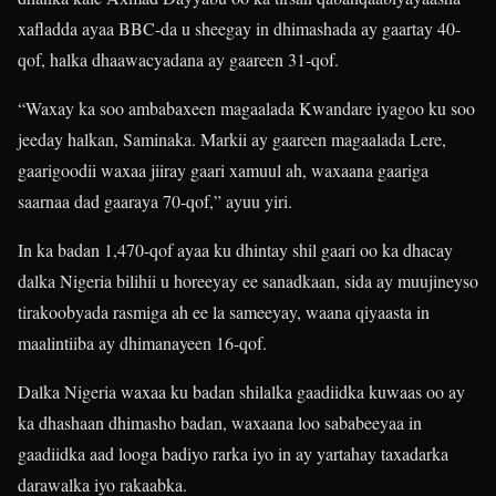
xafladda ayaa BBC-da u sheegay in dhimashada ay gaartay 40-
qof, halka dhaawacyadana ay gaareen 31-qof.
“Waxay ka soo ambabaxeen magaalada Kwandare iyagoo ku soo
jeeday halkan, Saminaka. Markii ay gaareen magaalada Lere,
gaarigoodii waxaa jiiray gaari xamuul ah, waxaana gaariga
saarnaa dad gaaraya 70-qof,” ayuu yiri.
In ka badan 1,470-qof ayaa ku dhintay shil gaari oo ka dhacay
dalka Nigeria bilihii u horeeyay ee sanadkaan, sida ay muujineyso
tirakoobyada rasmiga ah ee la sameeyay, waana qiyaasta in
maalintiiba ay dhimanayeen 16-qof.
Dalka Nigeria waxaa ku badan shilalka gaadiidka kuwaas oo ay
ka dhashaan dhimasho badan, waxaana loo sababeeyaa in
gaadiidka aad looga badiyo rarka iyo in ay yartahay taxadarka
darawalka iyo rakaabka.