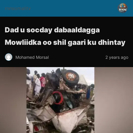
rnnsomalitv
Dad u socday dabaaldagga
Mowliidka oo shil gaari ku dhintay
Mohamed Morsal
2 years ago