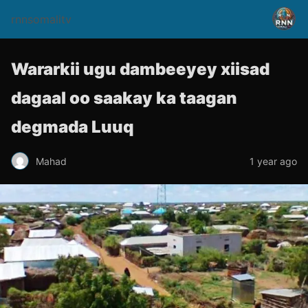
rnnsomalitv
Wararkii ugu dambeeyey xiisad
dagaal oo saakay ka taagan
degmada Luuq
Mahad
1 year ago