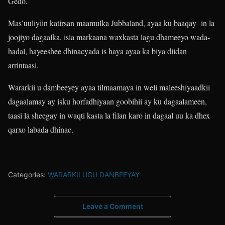
Gedo.
Mas’uuliyiin katirsan maamulka Jubbaland, ayaa ku baaqay in la
joojiyo dagaalka, isla markaana waxkasta lagu dhameeyo wada-
hadal, hayeeshee dhinacyada is haya ayaa ka biya diidan
arrintaasi.
Wararkii u dambeeyey ayaa tilmaamaya in weli maleeshiyaadkii
dagaalamay ay isku horfadhiyaan goobihii ay ku dagaalameen,
taasi la sheegay in waqti kasta la filan karo in dagaal uu ka dhex
qarxo labada dhinac.
Categories:
WARARKII UGU DANBEEYAY
Leave a Comment