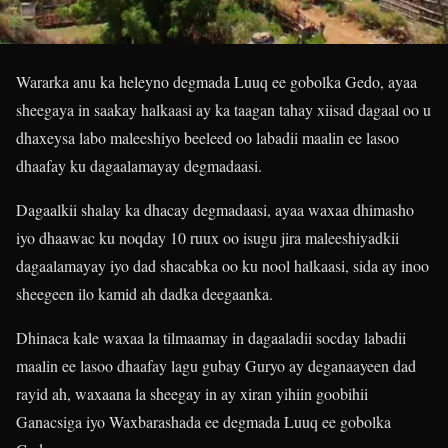
Wararka anu ka heleyno degmada Luuq ee gobolka Gedo, ayaa
sheegaya in saakay halkaasi ay ka taagan tahay xiisad dagaal oo u
dhaxeysa labo maleeshiyo beeleed oo labadii maalin ee lasoo
dhaafay ku dagaalamayay degmadaasi.
Dagaalkii shalay ka dhacay degmadaasi, ayaa waxaa dhimasho
iyo dhaawac ku noqday 10 ruux oo isugu jira maleeshiyadkii
dagaalamayay iyo dad shacabka oo ku nool halkaasi, sida ay inoo
sheegeen ilo kamid ah dadka deegaanka.
Dhinaca kale waxaa la tilmaamay in dagaaladii socday labadii
maalin ee lasoo dhaafay lagu gubay Guryo ay deganaayeen dad
rayid ah, waxaana la sheegay in ay xiran yihiin goobihii
Ganacsiga iyo Waxbarashada ee degmada Luuq ee gobolka