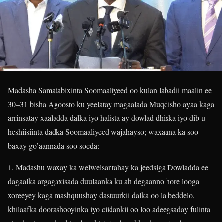
Madasha Samatabixinta Soomaaliyeed oo kulan labadii maalin ee
30–31 bisha Agoosto ku yeelatay magaalada Muqdisho ayaa kaga
arrinsatay xaaladda dalka iyo halista ay dowlad dhiska iyo dib u
heshiisiinta dadka Soomaaliyeed wajahayso; waxaana ka soo
baxay go’aannada soo socda:
1. Madashu waxay ka welwelsantahay ka jeedsiga Dowladda ee
dagaalka argagaxisada duulaanka ku ah degaanno hore looga
xoreeyey kaga mashquushay dastuurkii dalka oo la beddelo,
khilaafka doorashooyinka iyo ciidankii oo loo adeegsaday fulinta