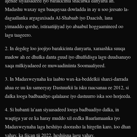
ajende siyaasadeed iyo barakicinta shacabka danyarta ah.
Madashu waxay ugu baaqaysaa dowladda in ay u soo jeesato la-
dagaallanka argagaxisada Al-Shabaab iyo Daacish, lana
yimaaddo qorshe, istiraatiijiyad iyo abaabul hoggaamineed oo
lagu taageero.
2. In degdeg loo joojiyo barakicinta danyarta, xaraashka suuqa
madow ah ee dhulka danta guud iyo dhulfidisga lagu duudsanayo
xaqa milkiyadaeed ee muwaadiniinta Soomaaliyeed.
3. In Madaxweynaha ku laabto wax-ka-beddelkii sharci-darrada
ahaa ee uu ku sameeyay Dastuurkii la isku raacsanaa ee 2012, si
dalka looga badbaadiyo qalalaase iyo dastuurro iska soo horjeeda.
4. Si hubanti la’aan siyaasadeed looga badbaadiyo dalka, in
waqtiga yar ee ka haray muddo xil eedka Baarlamaanka iyo
Madaxweynaha laga heshiiyo doorasho la hirgelin karo, loo dhan
yahay, ka fiican tii 2022, heshiisna lagu yahay.