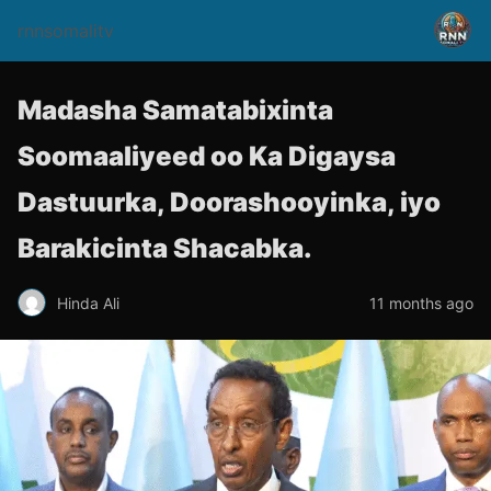
rnnsomalitv
Madasha Samatabixinta
Soomaaliyeed oo Ka Digaysa
Dastuurka, Doorashooyinka, iyo
Barakicinta Shacabka.
Hinda Ali
11 months ago