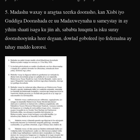
5. Madashu waxay u aragtaa xeerka doorasho, kan Xisbi iyo
Guddiga Doorashada ee uu Madaxweynaha u sameystay in ay
yihiin shaati isaga ku jiin ah, sababta luuqnta la isku suray
doorashooyinka heer degaan, dowlad goboleed iyo federaalna ay
tahay muddo kororsi.