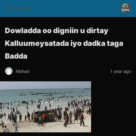
rnnsomalitv
Dowladda oo digniin u dirtay
Kalluumeysatada iyo dadka taga
Badda
Mahad
1 year ago